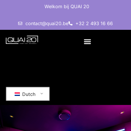
Welkom bij QUAI 20
contact@quai20.be
+32 2 493 16 66
Dutch