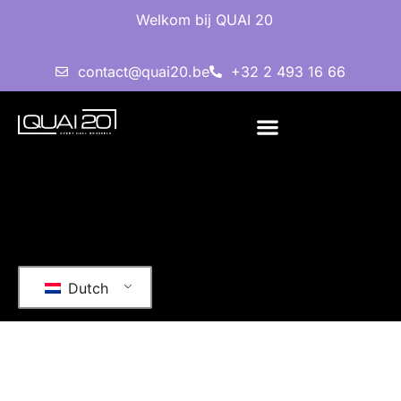
Welkom bij QUAI 20
contact@quai20.be
+32 2 493 16 66
Dutch