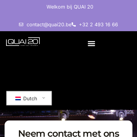
Welkom bij QUAI 20
contact@quai20.be
+32 2 493 16 66
Dutch
Neem contact met ons