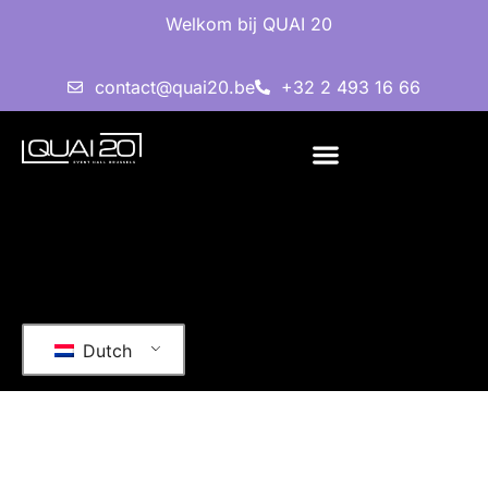
Welkom bij QUAI 20
contact@quai20.be
+32 2 493 16 66
Dutch