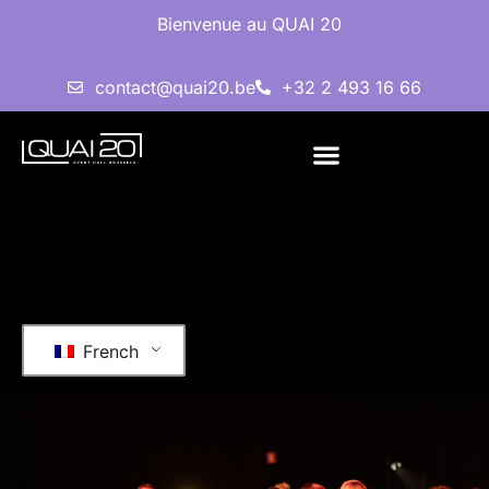
Bienvenue au QUAI 20
contact@quai20.be
+32 2 493 16 66
French