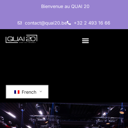
Bienvenue au QUAI 20
contact@quai20.be
+32 2 493 16 66
French